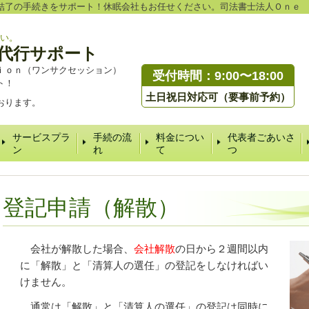
結了の手続きをサポート！休眠会社もお任せください。司法書士法人Ｏｎｅ
い。
代行サポート
ｉｏｎ（ワンサクセッション）
受付時間：9:00〜18:00
ト！
土日祝日対応可（要事前予約）
おります。
サービスプラ
手続の流
料金につい
代表者ごあいさ
ン
れ
て
つ
登記申請（解散）
会社が解散した場合、
会社解散
の日から２週間以内
に「解散」と「清算人の選任」の登記をしなければい
けません。
通常は「解散」と「清算人の選任」の登記は同時に