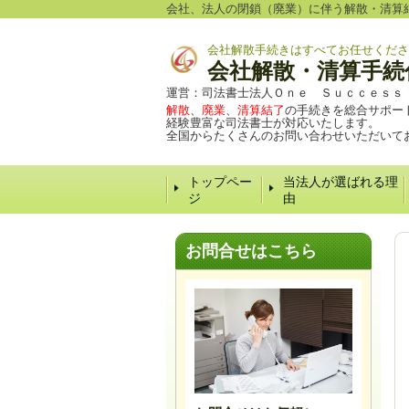
会社、法人の閉鎖（廃業）に伴う解散・清算
会社解散手続きはすべてお任せくださ
会社解散・清算手続
運営：司法書士法人Ｏｎｅ Ｓｕｃｃｅｓｓ
解散
、
廃業
、
清算結了
の手続きを総合サポー
経験豊富な司法書士が対応いたします。
全国からたくさんのお問い合わせいただいて
トップペー
当法人が選ばれる理
ジ
由
お問合せはこちら