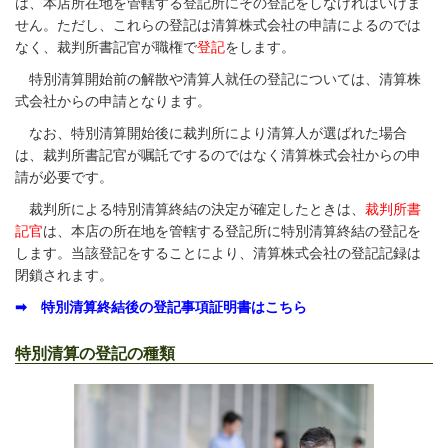
は、本店所在地を管轄する登記所にその登記をしなければいけま
せん。ただし、これらの登記は清算株式会社の申請によるのでは
なく、裁判所書記官が職権で
登記
をします。
特別清算開始前の解散や清算人就任の登記については、清算株
式会社からの申請となります。
なお、特別清算開始後に裁判所により清算人が選ばれた場合
は、裁判所書記官が嘱託でするのではなく清算株式会社からの申
請が必要です。
裁判所による特別清算終結の決定が確定したときは、
裁判所書
記官
は、本店の所在地を管轄する登記所に特別清算終結の登記を
します。当該登記をすることにより、清算株式会社の登記記録は
閉鎖されます。
➡ 特別清算終結後の登記事項証明書はこちら
特別清算の登記の種類