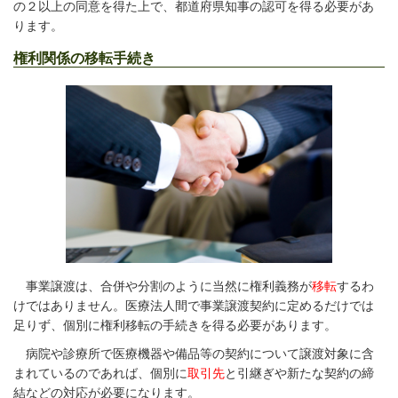
の２以上の同意を得た上で、都道府県知事の認可を得る必要があ
ります。
権利関係の移転手続き
事業譲渡は、合併や分割のように当然に権利義務が
移転
するわ
けではありません。医療法人間で事業譲渡契約に定めるだけでは
足りず、個別に権利移転の手続きを得る必要があります。
病院や診療所で医療機器や備品等の契約について譲渡対象に含
まれているのであれば、個別に
取引先
と引継ぎや新たな契約の締
結などの対応が必要になります。