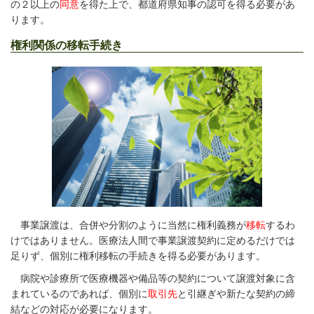
の２以上の
同意
を得た上で、都道府県知事の認可を得る必要があ
ります。
権利関係の移転手続き
事業譲渡は、合併や分割のように当然に権利義務が
移転
するわ
けではありません。医療法人間で事業譲渡契約に定めるだけでは
足りず、個別に権利移転の手続きを得る必要があります。
病院や診療所で医療機器や備品等の契約について譲渡対象に含
まれているのであれば、個別に
取引先
と引継ぎや新たな契約の締
結などの対応が必要になります。