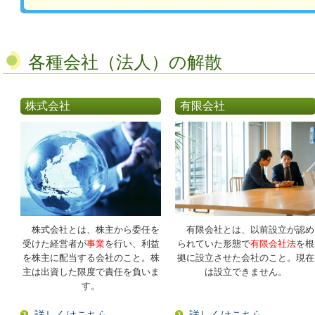
各種会社（法人）の解散
株式会社
有限会社
株式会社とは、株主から委任を
有限会社とは、以前設立が認め
受けた経営者が
事業
を行い、利益
られていた形態で
有限会社法
を根
を株主に配当する会社のこと。株
拠に設立させた会社のこと。現在
主は出資した限度で責任を負いま
は設立できません。
す。
詳しくはこちら
詳しくはこちら