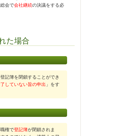
主総会で
会社継続
の決議をする必
れた場合
で登記簿を閉鎖することができ
結了していない旨の申出
」をす
の職権で
登記簿
が閉鎖されま