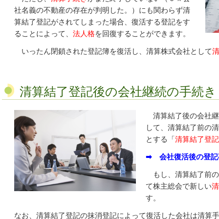
社名義の不動産の存在が判明した。）にも関わらず清
算結了登記がされてしまった場合、復活する登記をす
ることによって、
法人格
を回復することができます。
いったん閉鎖された登記簿を復活し、清算株式会社として
清算結了登記後の会社継続の手続き
清算結了後の会社継
して、清算結了前の清
とする「
清算結了登記
➡ 会社復活後の登記
もし、清算結了前の
て株主総会で新しい
清
す。
なお、清算結了登記の抹消登記によって復活した会社は清算