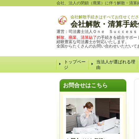
会社、法人の閉鎖（廃業）に伴う解散・清算
会社解散手続きはすべてお任せくださ
会社解散・清算手続
運営：司法書士法人Ｏｎｅ Ｓｕｃｃｅｓｓ
解散
、
廃業
、
清算結了
の手続きを総合サポー
経験豊富な司法書士が対応いたします。
全国からたくさんのお問い合わせいただいて
トップペー
当法人が選ばれる理
ジ
由
お問合せはこちら