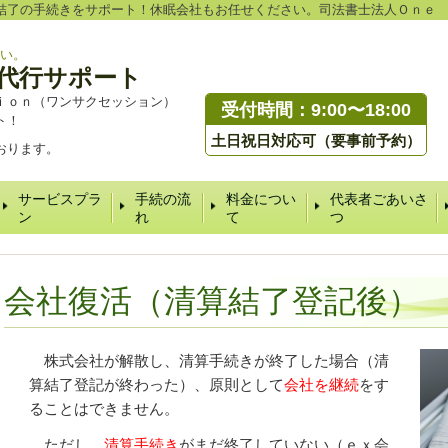
結了の手続きをサポート！休眠会社もお任せください。司法書士法人Ｏｎｅ
い。
代行サポート
ｉｏｎ（ワンサクセッション）
受付時間：9:00〜18:00
ト！
土日祝日対応可（要事前予約）
おります。
サービスプラ
手続の流
料金につい
代表者ごあいさ
ン
れ
て
つ
会社復活（清算結了登記後）
株式会社が解散し、清算手続きが終了した場合（清
算結了登記が終わった）、原則として
会社を継続
をす
ることはできません。
ただし、
清算手続き
がまだ終了していない（ｅｘ会