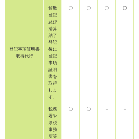
解散
〇
〇
〇
〇
登記
及び
清算
結了
登記
登記事項証明書
後に
取得代行
登記
事項
証明
書を
取得
しま
す。
税務
〇
〇
－
－
署や
県税
事務
所等