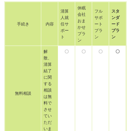
休眠
清算
フル
スタ
会社
人就
サポ
ンダ
おま
手続き
内容
任サ
ート
ード
かせ
ポー
プラ
プラ
プラ
ト
ン
ン
ン
解
〇
〇
〇
〇
散、
清算
結了
に関
する
相談
無料相談
は無
料で
させ
てい
ただ
いま