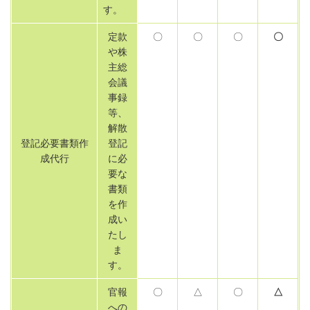
す。
定款
〇
〇
〇
〇
や株
主総
会議
事録
等、
解散
登記必要書類作
登記
成代行
に必
要な
書類
を作
成い
たし
ま
す。
官報
〇
△
〇
△
への