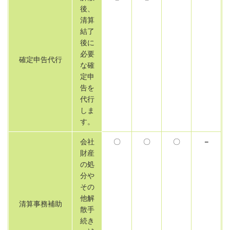
後、
清算
結了
後に
必要
確定申告代行
な確
定申
告を
代行
しま
す。
会社
〇
〇
〇
－
財産
の処
分や
その
他解
清算事務補助
散手
続き