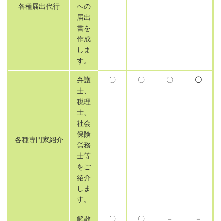
各種届出代行
への
届出
書を
作成
しま
す。
弁護
〇
〇
〇
〇
士、
税理
士、
社会
保険
各種専門家紹介
労務
士等
をご
紹介
しま
す。
解散
〇
〇
－
－