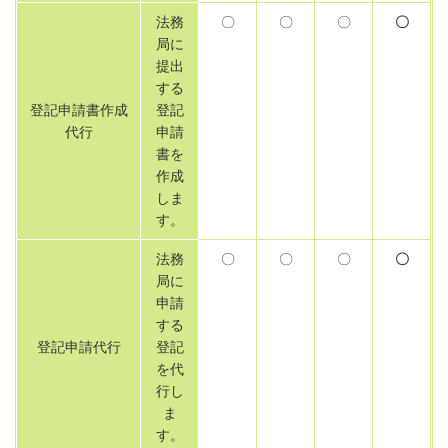
法務
〇
〇
〇
〇
局に
提出
する
登記申請書作成
登記
代行
申請
書を
作成
しま
す。
法務
〇
〇
〇
〇
局に
申請
する
登記申請代行
登記
を代
行し
ま
す。