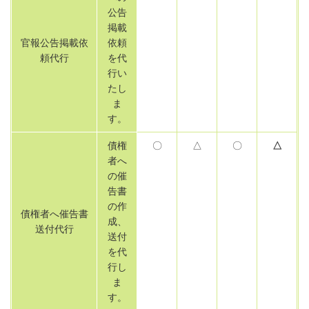
公告
掲載
官報公告掲載依
依頼
頼代行
を代
行い
たし
ま
す。
債権
〇
△
〇
△
者へ
の催
告書
の作
債権者へ催告書
成、
送付代行
送付
を代
行し
ま
す。