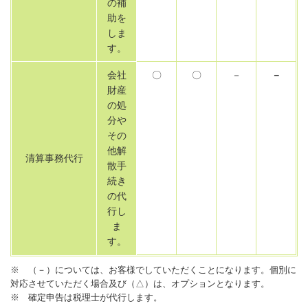
の補
助を
しま
す。
会社
〇
〇
－
－
財産
の処
分や
その
他解
清算事務代行
散手
続き
の代
行し
ま
す。
※ （－）については、お客様でしていただくことになります。個別に
対応させていただく場合及び（△）は、オプションとなります。
※ 確定申告は税理士が代行します。