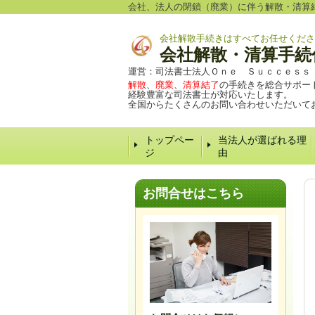
会社、法人の閉鎖（廃業）に伴う解散・清算
会社解散手続きはすべてお任せくださ
会社解散・清算手続
運営：司法書士法人Ｏｎｅ Ｓｕｃｃｅｓｓ
解散
、
廃業
、
清算結了
の手続きを総合サポー
経験豊富な司法書士が対応いたします。
全国からたくさんのお問い合わせいただいて
トップペー
当法人が選ばれる理
ジ
由
お問合せはこちら