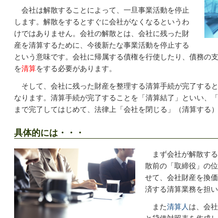
会社は解散することによって、一旦事業活動を停止
します。解散をするとすぐに会社がなくなるというわ
けではありません。会社の解散とは、会社に残った財
産を清算するために、今後新たな事業活動を停止する
という意味です。会社に帰属する債権を行使したり、債務の
を
清算
をする必要があります。
そして、会社に残った財産を整理する清算手続が完了すると
なります。清算手続が完了することを「清算結了」といい、
まで完了してはじめて、法律上「会社を閉じる」（清算する
具体的には・・・
まず会社が解散する
散前の「取締役」の位
せて、会社財産を換価
済する清算業務を担い
また
清算人
は、会社