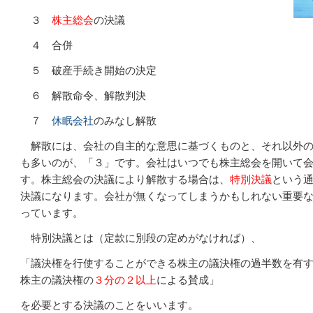
３
株主総会
の決議
４ 合併
５ 破産手続き開始の決定
６ 解散命令、解散判決
７
休眠会社
のみなし解散
解散には、会社の自主的な意思に基づくものと、それ以外の
も多いのが、「３」です。会社はいつでも株主総会を開いて
す。株主総会の決議により解散する場合は、
特別決議
という
決議になります。会社が無くなってしまうかもしれない重要
っています。
特別決議とは（定款に別段の定めがなければ）、
「議決権を行使することができる株主の議決権の過半数を有
株主の議決権の
３分の２以上
による賛成」
を必要とする決議のことをいいます。