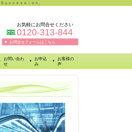
 Ｓｕｃｃｅｓｓｉｏｎ。
お気軽にお問合せください
0120-313-844
お問合せフォームはこちら
お問い合わ
お申込
お客様の
せ
み
声