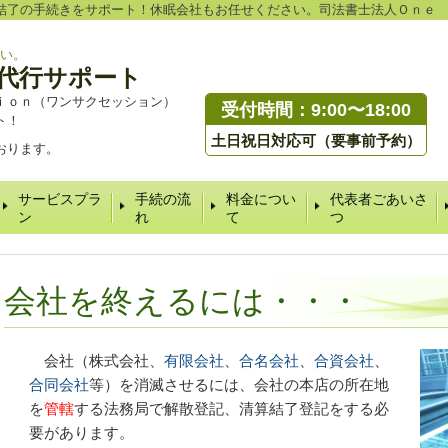
結了の手続きをサポート！休眠会社もお任せください。司法書士法人Ｏｎｅ
い。
代行サポート
ｉｏｎ（ワンサクセッション）
受付時間：9:00〜18:00
ト！
土日祝日対応可（要事前予約）
おります。
サービスプラ
手続の流
料金につい
代表者ごあいさ
ン
れ
て
つ
会社を終えるには・・・
会社（株式会社、
有限会社
、
合名会社
、
合資会社
、
合同会社
等）を消滅させるには、会社の本店の所在地
を
管轄
する法務局で解散登記、清算結了登記をする必
要があります。