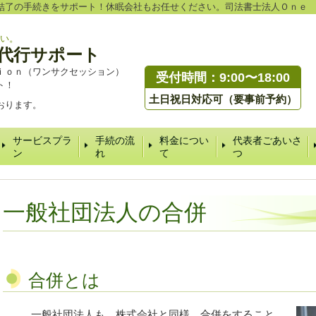
結了の手続きをサポート！休眠会社もお任せください。司法書士法人Ｏｎｅ
い。
代行サポート
ｉｏｎ（ワンサクセッション）
受付時間：9:00〜18:00
ト！
土日祝日対応可（要事前予約）
おります。
サービスプラ
手続の流
料金につい
代表者ごあいさ
ン
れ
て
つ
一般社団法人の合併
合併とは
一般社団法人も、株式会社と同様、合併をすること