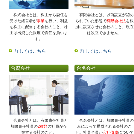
株式会社とは、株主から委任を
有限会社とは、以前設立が認め
受けた経営者が
事業
を行い、利益
られていた形態で
有限会社法
を根
を株主に配当する会社のこと。株
拠に設立させた会社のこと。現在
主は出資した限度で責任を負いま
は設立できません。
す。
詳しくはこちら
詳しくはこちら
合資会社
合名会社
合資会社とは、有限責任社員と
合名会社とは、無限責任社員の
無限責任社員の
2種類
の社員が存
みによって構成される会社のこ
在する会社のこと。
と。社員全員が
会社債務
について