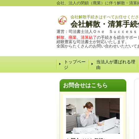
会社、法人の閉鎖（廃業）に伴う解散・清算
会社解散手続きはすべてお任せくださ
会社解散・清算手続
運営：司法書士法人Ｏｎｅ Ｓｕｃｃｅｓｓ
解散
、
廃業
、
清算結了
の手続きを総合サポー
経験豊富な司法書士が対応いたします。
全国からたくさんのお問い合わせいただいて
トップペー
当法人が選ばれる理
ジ
由
お問合せはこちら