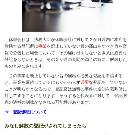
休眠会社は、法務大臣が休眠会社に対して２か月以内に本店を
管轄する登記所に
事業
を廃止していない旨の届出をすべき旨を官
報で公告した場合において、その届け出をしないとき又は必要な
登記をしないときは、その２か月の期間の満了の時に、解散した
ものとみなされます。
この事業を廃止していない旨の届出や必要な登記を申請する
と、事業を継続しているにもかかわらず
必要
な登記をしていない
ことが明らかとなるので、登記官は過料の事件の通知を裁判所に
対してすることになります。そうすると代表者に対して、登記懈
怠の過料の制裁がなされる可能性があります。
⇒ 登記懈怠について
みなし解散の登記がされてしまったら