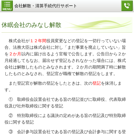
会社解散・清算手続代行サポート
MENU
休眠会社のみなし解散
株式会社が
１２年間
役員変更などの登記を一切行っていない場
合、法務大臣は株式会社に対し「まだ事業を廃止していない」旨
を
２か月
以内に届け出るよう官報で公告します。公告日から２か
月経過してもなお、届出せず登記もされなかった場合には、株式
会社は解散したものとみなされます。２か月の期間満了時に解散
したものとみなされ、登記官が職権で解散の登記をします。
また登記官が解散の登記をしたときは、次の
登記
を抹消しま
す。
① 取締役会設置会社である旨の登記並びに取締役、代表取締
役及び社外取締役に関する登記
② 特別取締役による議決の定めがある旨の登記及び特別取締
役に関する登記
③ 会計参与設置会社である旨の登記及び会計参与に関する登