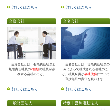
詳しくはこちら
詳しくはこちら
合資会社
合名会社
合資会社とは、有限責任社員と
合名会社とは、無限責任社員の
無限責任社員の
2種類
の社員が存
みによって構成される会社のこ
在する会社のこと。
と。社員全員が
会社債務
について
直接無限の責任を負います。
詳しくはこちら
詳しくはこちら
一般財団法人
特定非営利活動法人