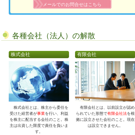
メールでのお問合せはこちら
各種会社（法人）の解散
株式会社
有限会社
株式会社とは、株主から委任を
有限会社とは、以前設立が認め
受けた経営者が
事業
を行い、利益
られていた形態で
有限会社法
を根
を株主に配当する会社のこと。株
拠に設立させた会社のこと。現在
主は出資した限度で責任を負いま
は設立できません。
す。