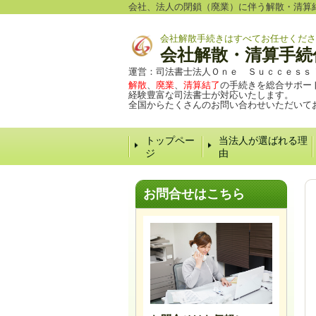
会社、法人の閉鎖（廃業）に伴う解散・清算
会社解散手続きはすべてお任せくださ
会社解散・清算手続
運営：司法書士法人Ｏｎｅ Ｓｕｃｃｅｓｓ
解散
、
廃業
、
清算結了
の手続きを総合サポー
経験豊富な司法書士が対応いたします。
全国からたくさんのお問い合わせいただいて
トップペー
当法人が選ばれる理
ジ
由
お問合せはこちら