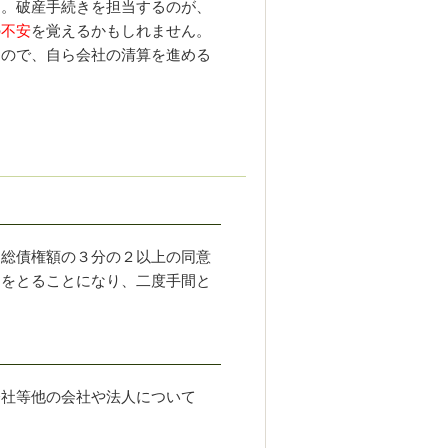
。破産手続きを担当するのが、
の
不安
を覚えるかもしれません。
すので、自ら会社の清算を進める
つ総債権額の３分の２以上の同意
きをとることになり、二度手間と
社等他の会社や法人について