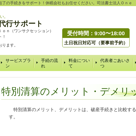
結了の手続きをサポート！休眠会社もお任せください。司法書士法人Ｏｎｅ
い。
代行サポート
ｉｏｎ（ワンサクセッション）
受付時間：9:00〜18:00
ト！
土日祝日対応可（要事前予約）
おります。
サービスプラ
手続の流
料金につい
代表者ごあいさ
ン
れ
て
つ
特別清算のメリット・デメリ
特別清算のメリット、デメリットは、破産手続きと比較する
す。