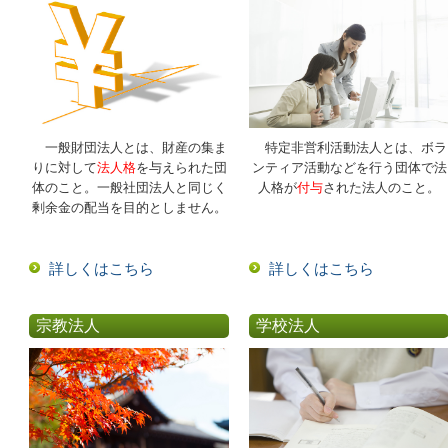
一般財団法人とは、財産の集ま
特定非営利活動法人とは、ボラ
りに対して
法人格
を与えられた団
ンティア活動などを行う団体で法
体のこと。一般社団法人と同じく
人格が
付与
された法人のこと。
剰余金の配当を目的としません。
詳しくはこちら
詳しくはこちら
宗教法人
学校法人